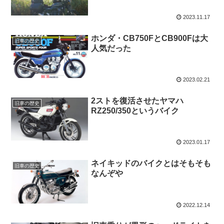
2023.11.17
ホンダ・CB750FとCB900Fは大
旧車の歴史
人気だった
2023.02.21
2ストを復活させたヤマハ
旧車の歴史
RZ250/350というバイク
2023.01.17
ネイキッドのバイクとはそもそも
旧車の歴史
なんぞや
2022.12.14