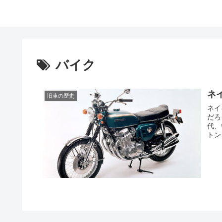
バイク
ネ
旧車の歴史
ネイ
だろ
代、
トン
まし