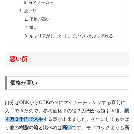
有名メーカー
悪い所
価格が高い
重い
キャリアがしっかりしていないとぶっ壊れる
悪い所
価格が高い
自分はOBKからOBKのＮにマイナーチェンジする直前に
入手できたので、参考価格？の役
７万円から
値引き後、
約
４万３千円で入手
する事が出来ました。それにしてもやは
り他の
樹脂の箱と比べれば
高い
です。モノロックよりも
高