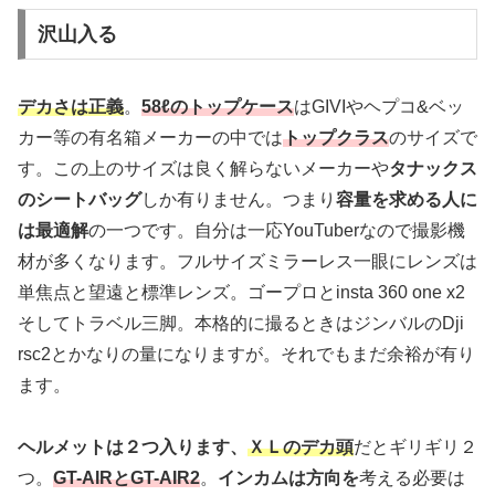
沢山入る
デカさは正義
。
58ℓのトップケース
はGIVIやヘプコ&ベッ
カー等の有名箱メーカーの中では
トップクラス
のサイズで
す。この上のサイズは良く解らないメーカーや
タナックス
のシートバッグ
しか有りません。つまり
容量を求める人に
は最適解
の一つです。自分は一応YouTuberなので撮影機
材が多くなります。フルサイズミラーレス一眼にレンズは
単焦点と望遠と標準レンズ。ゴープロとinsta 360 one x2
そしてトラベル三脚。本格的に撮るときはジンバルのDji
rsc2とかなりの量になりますが。それでもまだ余裕が有り
ます。
ヘルメットは２つ入ります、
ＸＬのデカ頭
だとギリギリ２
つ。
GT-AIRとGT-AIR2
。
インカムは方向を
考える必要は