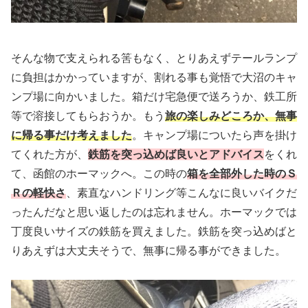
そんな物で支えられる筈もなく、とりあえずテールランプ
に負担はかかっていますが、割れる事も覚悟で大沼のキャ
ンプ場に向かいました。箱だけ宅急便で送ろうか、鉄工所
等で溶接してもらおうか。もう
旅の楽しみどころか、無事
に帰る事だけ考えました
。キャンプ場についたら声を掛け
てくれた方が、
鉄筋を突っ込めば良いとアドバイス
をくれ
て、函館のホーマックへ。この時の
箱を全部外した時のＳ
Ｒの軽快さ
、素直なハンドリング等こんなに良いバイクだ
ったんだなと思い返したのは忘れません。ホーマックでは
丁度良いサイズの鉄筋を買えました。鉄筋を突っ込めばと
りあえずは大丈夫そうで、無事に帰る事ができました。