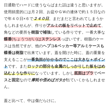
日通勤でハードに使うならばまた話は違うと思いますが。
使用頻度的には月２回、お盆やＧＷの連休で約１５日なの
で年４０日×６で
２４０日
。まだまだと言われてしまうか
もしれませんが、作りが
アルミの板をリベットで止めて
、
角などの要所を
樹脂で補強
している作りです。一番大事な
蝶番
(ちょうつがい)は
ステンレス
っぽいです。樹脂のケー
スは当然ですが、他の
ヘプコ&ベッカー等アルミケースも
蝶番は樹脂
で出来ています。蓋を開けた時に、蓋の重量を
支えるここが
一番負担がかかるのでここは大きな＋ポイン
ト
です。また
ロックの部分も金属のしっかりした板をはめ
込むような作りに
なっています。しかし
底面はプラ
で
ベー
スと固定
なので
摩耗や歪めばガタが
出ていくかもしれませ
ん。
蓋と比べて、中は傷だらけに。