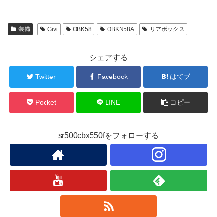
装備
Givi
OBK58
OBKN58A
リアボックス
シェアする
Twitter
Facebook
はてブ
Pocket
LINE
コピー
sr500cbx550fをフォローする