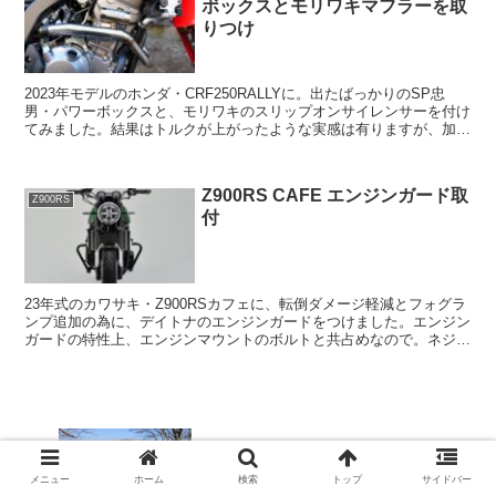
ボックスとモリワキマフラーを取
りつけ
2023年モデルのホンダ・CRF250RALLYに。出たばっかりのSP忠
男・パワーボックスと、モリワキのスリップオンサイレンサーを付け
てみました。結果はトルクが上がったような実感は有りますが、加工
が必要でした。
Z900RS CAFE エンジンガード取
Z900RS
付
23年式のカワサキ・Z900RSカフェに、転倒ダメージ軽減とフォグラ
ンプ追加の為に、デイトナのエンジンガードをつけました。エンジン
ガードの特性上、エンジンマウントのボルトと共占めなので。ネジを
緩めた時にエンジンがズレてしまうと結構大変な作業になります。
群馬おすすめツーリングコース（日帰
メニュー
ホーム
検索
トップ
サイドバー
り）