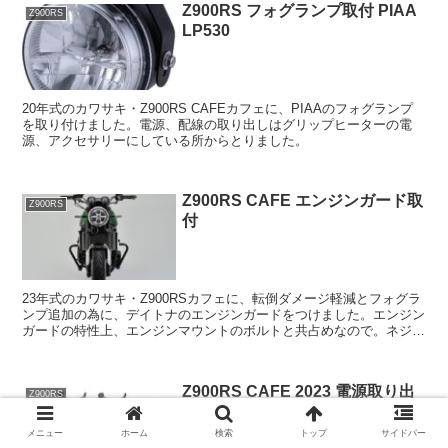
Z900RS フォグランプ取付 PIAA
Z900RS
LP530
20年式のカワサキ・Z900RS CAFEカフェに、PIAAのフォグランプ
を取り付けました。電源、配線の取り出しはグリップヒーターの電
源、アクセサリーにしている所からとりました。
Z900RS CAFE エンジンガード取
Z900RS
付
23年式のカワサキ・Z900RSカフェに、転倒ダメージ軽減とフォグラ
ンプ追加の為に、デイトナのエンジンガードをつけました。エンジン
ガードの特性上、エンジンマウントのボルトと共占めなので。ネジを
緩めた時にエンジンがズレてしまうと結構大変な作業になります。
Z900RS CAFE 2023 電源取り出
Z900RS
しや変更点等
メニュー
ホーム
検索
トップ
サイドバー