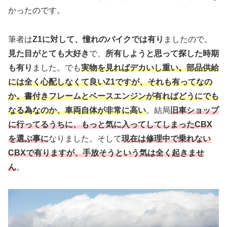
かったのです。
筆者は
Z1に対して、憧れのバイクでは有り
ましたので。
見た目がとても大好き
で、
所有しようと思って探した時期
も有り
ました。でも
実物を見ればデカいし重い。部品供給
には全く心配しなくて良いZ1ですが、それも有ってなの
か。書付きフレームとベースエンジンが有ればどうにでも
なる為なのか、車両自体が非常に高い
。結局
旧車ショップ
に行ってるうちに、もっと気に入ってしてしまったCBX
を選ぶ事に
なりました。そして
現在は修理中で乗れない
CBXで有りますが、手放そうという気は全く起きませ
ん
。