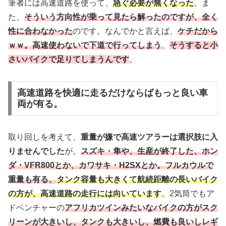
筆者には高速道路を使って、
急ぐ必要が無くなった
。ま
た、
そういう方向性が乗って見たら解ったのですが、全く
性に合わなかった
のです。なんでかと言えば、
ケチだから
ｗｗ。高速使わないで下道で行ってしまう
。
そうすると小
さいバイクで足りてしまうんです
。
高速道路を快適に走るだけならばもっと良い車
両が有る。
取り回しを考えて、
重量が嫌で高速ツアラーは選択肢に入
りませんでした
が。
スズキ・隼や、生産が終了した、ホン
ダ・VFR800とか、カワサキ・H2SXとか。フルカウルで
重量も有る、
タンク容量も大きくて航続距離の長いバイク
の方が、高速道路の走行には向いています
。2気筒でもア
ドベンチャーの
アフリカツインみたいなバイクの方がスク
リーンが大きいし、タンクも大きいし、燃費も良いしレギ