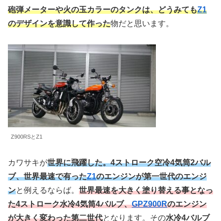
砲弾メーターや火の玉カラーのタンクは、
どうみても
Z1
のデザインを意識して作った
物だと思います。
Z900RSとZ1
カワサキが
世界に飛躍した。4ストローク空冷4気筒2バル
ブ、世界最速で有った
Z1
のエンジンが第一世代のエンジ
ン
と例えるならば。
世界最速を大きく塗り替える事となっ
た4ストローク水冷4気筒4バルブ、
GPZ900R
のエンジン
が大きく変わった第二世代
となります。その
水冷4バルブ