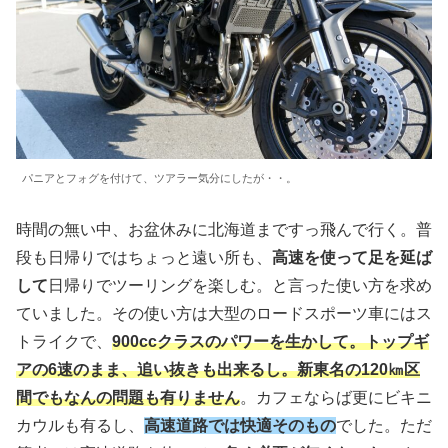
パニアとフォグを付けて、ツアラー気分にしたが・・。
時間の無い中、お盆休みに北海道まですっ飛んで行く。普
段も日帰りではちょっと遠い所も、
高速を使って足を延ば
して
日帰りでツーリングを楽しむ。と言った使い方を求め
ていました。その使い方は大型のロードスポーツ車にはス
トライクで、
900ccクラスのパワーを生かして。トップギ
アの6速のまま、追い抜きも出来るし。新東名の120㎞区
間でもなんの問題も有りません
。カフェならば更にビキニ
カウルも有るし、
高速道路では快適そのもの
でした。ただ