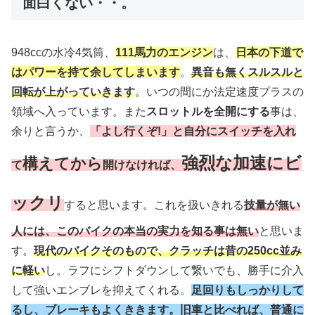
面白くない・・。
948ccの水冷4気筒、
111馬力のエンジン
は、
日本の下道で
はパワーを持て余してしまいます
。
異音も無くスルスルと
回転が上がっていきます
。いつの間にか法定速度プラスの
領域へ入っています。また
スロットルを全開にする
事は、
余りと言うか、
「よし行くぞ!」と自分にスイッチを入れ
強烈な加速にビ
構えてから
て
開けなければ、
ックリ
すると思います。これを扱いきれる
技量が無い
人には、このバイクの本当の実力を知る事は無い
と思いま
す。
現代のバイクそのもので、クラッチは昔の250cc並み
に軽い
し。ラフにシフトダウンして繋いでも、勝手に介入
して強いエンブレを抑えてくれる。
足回りもしっかりして
るし、ブレーキもよくききます。旧車と比べれば、普通に