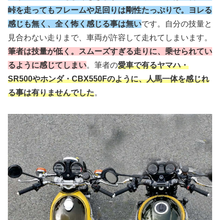
峠を走ってもフレームや足回りは剛性たっぷりで。ヨレる
感じも無く、全く怖く感じる事は無い
です。自分の技量と
見合わない走りまで、車両が許容して走れてしまいます。
筆者は技量が低く。スムーズすぎる走りに、乗せられてい
るように感じてしまい
。筆者の
愛車で有るヤマハ・
SR500やホンダ・CBX550Fのように、人馬一体を感じれ
る事は有りませんでした
。