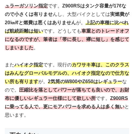
ュラーガソリン指定
です。
Z900RSはタンク容量が17ℓな
ので小さくは有りませ
んし、大型バイクとしては
実燃費が
20㎞/ℓと燃費は悪くはありません
が。
上記の車種に比べれ
ば航続距離は短い
です。どうしても
車重とのトレードオフ
になるのですが、筆者は「帯に長し、襷に短し」を感じて
しまいました
。
また
ハイオク指定
です。現行の
カワサキ車は、このクラス
はみんなグローバルモデルの、ハイオク指定なので仕方な
い所も有ります
が。
2気筒のW800やZ650はレギュラー
な
ので。
圧縮比を落としてパワーが落ちても良いので、お財
布に優しいレギュラー仕様にして欲しい所
です。
Z900RS
に乗ってる人で、更にモアパワーを求める人は多く無い
と
思います。