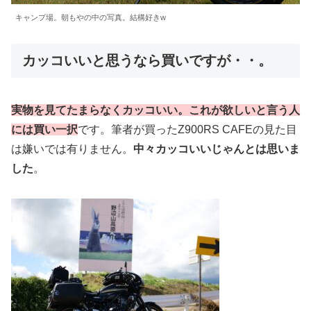
キャンプ場。朝もやの中の写真。結構好きw
カッコいいと思うなら買いですが・・。
実物を見てたまらなくカッコいい。これが欲しいと言う人
には買い一択
です。筆者が買ったZ900RS CAFEの見た目
は嫌いでは有りません。
中々カッコいいじゃんとは思いま
した
。