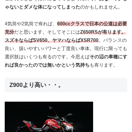
ゃないとダメな体になってしまった
のかもしれません。
4気筒や2気筒で有れば、
600ccクラスで日本の公道は必要
充分
だと思います。そしてそこには
Z650RSが有ります。
スズキならばSV650、ヤマハならばXSR700
。バランスの
良い、扱いやすいパワーと丁度良い車体。現行に限っても
選択肢はいくつも有るのです。今思えば
その辺の車種にす
れば良かったのでは無いかという気持ち
も有ります。
Z900より高い・・。