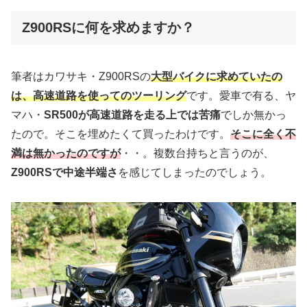
Z900RSに何を求めますか？
筆者はカワサキ・Z900RSの
大型バイクに求めていたの
は、高速道路を使ってのツーリング
です。愛車で有る、ヤ
マハ・
SR500が高速道路を走る上では苦痛
でしか無かっ
たので。そこを埋めたくて買ったわけです。
そこに全く不
満は無かったのですが
・・。複数台持ちと言うのが、
Z900RSで中途半端さ
を感じてしまったのでしょう。