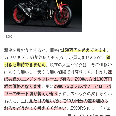
Z900
新車を買おうとすると、価格は
150万円を超えてきます
。
カワサキプラザ(契約店も有り)でしか買えませんので、
値
引きも期待できません
。現在の大型バイクは、その価格帯
は高くも無いし、安くも無い値段では有ります。しかし
ほ
ぼ共通のエンジンやフレームで有る、Z900の方は130万円
程の価格となります
。更に
Z900RSはフルパワーとローパ
ワーのモード切り替えが有り
ます。スペックの変わらない
ものに、主に
見た目の違いだけで20万円分の差を埋めら
れるかどうかよく考えてください
。Z900RSもモードチェ