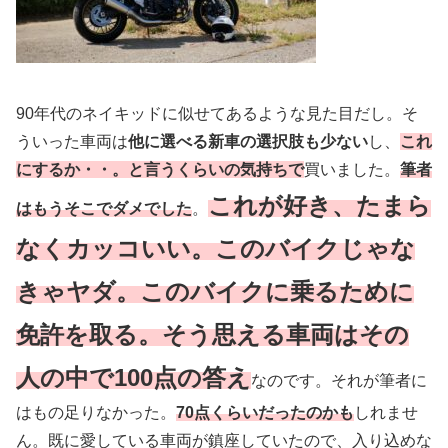
90年代のネイキッドに似せてあるような見た目だし。そ
ういった車両は
他に選べる新車の選択肢も少ない
し、
これ
にするか・・。と言うくらいの気持ちで
買いました。
筆者
これが好き、たまら
はもうそこでダメでした
。
なくカッコいい。このバイクじゃな
きゃヤダ。このバイクに乗るために
免許を取る。そう思える車両はその
人の中で100点の答え
なのです。それが筆者に
はもの足りなかった。
70点くらいだったのかも
しれませ
ん。既に愛している車両が鎮座していたので、入り込めな