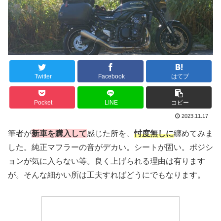
Twitter
Facebook
はてブ
Pocket
LINE
コピー
2023.11.17
筆者が
新車を購入して
感じた所を、
忖度無しに
纏めてみま
した。純正マフラーの音がデカい。シートが固い。ポジシ
ョンが気に入らない等。良く上げられる理由は有ります
が。そんな細かい所は工夫すればどうにでもなります。