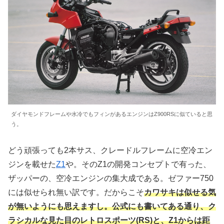
ダイヤモンドフレームや水冷でもフィンがあるエンジンはZ900RSに似ていると思
う。
どう頑張っても2本サス、クレードルフレームに空冷エン
ジンを載せた
Z1
や。そのZ1の開発コンセプトで有った、
ザッパーの、空冷エンジンの集大成である。ゼファー750
には似せられ無い訳です。だからこそ
カワサキは似せる気
が無いようにも思えますし。公式にも書いてある通り、ク
ラシカルな見た目のレトロスポーツ(RS)と、Z1からは距